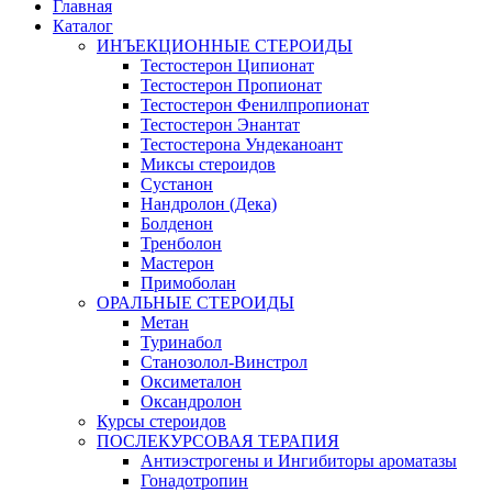
Главная
Каталог
ИНЪЕКЦИОННЫЕ СТЕРОИДЫ
Тестостерон Ципионат
Тестостерон Пропионат
Тестостерон Фенилпропионат
Тестостерон Энантат
Тестостерона Ундеканоант
Миксы стероидов
Сустанон
Нандролон (Дека)
Болденон
Тренболон
Мастерон
Примоболан
ОРАЛЬНЫЕ СТЕРОИДЫ
Метан
Туринабол
Станозолол-Винстрол
Оксиметалон
Оксандролон
Курсы стероидов
ПОСЛЕКУРСОВАЯ ТЕРАПИЯ
Антиэстрогены и Ингибиторы ароматазы
Гонадотропин