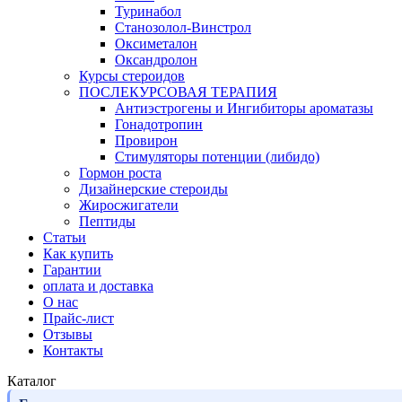
Туринабол
Станозолол-Винстрол
Оксиметалон
Оксандролон
Курсы стероидов
ПОСЛЕКУРСОВАЯ ТЕРАПИЯ
Антиэстрогены и Ингибиторы ароматазы
Гонадотропин
Провирон
Стимуляторы потенции (либидо)
Гормон роста
Дизайнерские стероиды
Жиросжигатели
Пептиды
Статьи
Как купить
Гарантии
оплата и доставка
О нас
Прайс-лист
Отзывы
Контакты
Каталог