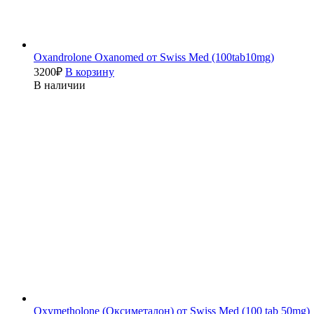
Oxandrolone Oxanomed от Swiss Med (100tab10mg)
3200
₽
В корзину
В наличии
Oxymetholone (Оксиметалон) от Swiss Med (100 tab 50mg)