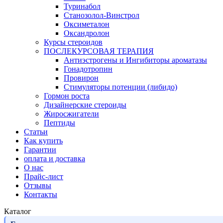
Туринабол
Станозолол-Винстрол
Оксиметалон
Оксандролон
Курсы стероидов
ПОСЛЕКУРСОВАЯ ТЕРАПИЯ
Антиэстрогены и Ингибиторы ароматазы
Гонадотропин
Провирон
Стимуляторы потенции (либидо)
Гормон роста
Дизайнерские стероиды
Жиросжигатели
Пептиды
Статьи
Как купить
Гарантии
оплата и доставка
О нас
Прайс-лист
Отзывы
Контакты
Каталог