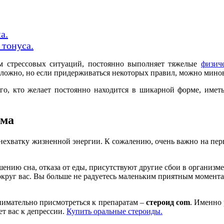
а.
 тонуса.
ем стрессовых ситуаций, постоянно выполняет тяжелые
физич
ложно, но если придерживаться некоторых правил, можно минов
ого, кто желает постоянно находится в шикарной форме, име
зма
нехватку жизненной энергии. К сожалению, очень важно на перв
шению сна, отказа от еды, присутствуют другие сбои в организме
вокруг вас. Вы больше не радуетесь маленьким приятным момента
внимательно присмотреться к препаратам –
стероид
com
. Именно
т вас к депрессии.
Купить оральные стероиды.