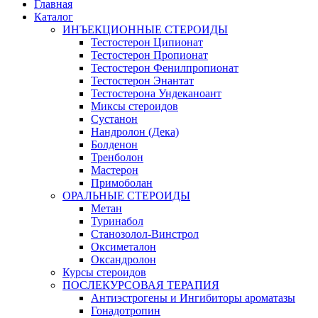
Главная
Каталог
ИНЪЕКЦИОННЫЕ СТЕРОИДЫ
Тестостерон Ципионат
Тестостерон Пропионат
Тестостерон Фенилпропионат
Тестостерон Энантат
Тестостерона Ундеканоант
Миксы стероидов
Сустанон
Нандролон (Дека)
Болденон
Тренболон
Мастерон
Примоболан
ОРАЛЬНЫЕ СТЕРОИДЫ
Метан
Туринабол
Станозолол-Винстрол
Оксиметалон
Оксандролон
Курсы стероидов
ПОСЛЕКУРСОВАЯ ТЕРАПИЯ
Антиэстрогены и Ингибиторы ароматазы
Гонадотропин