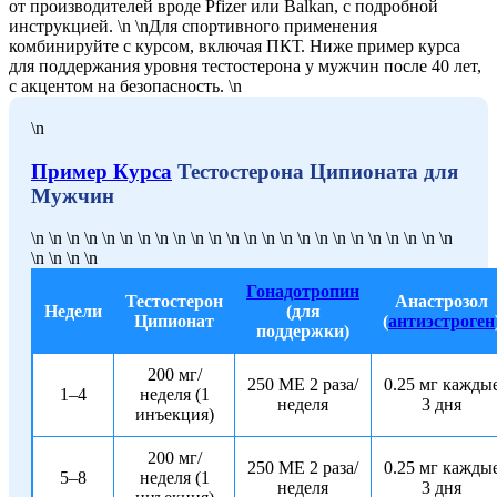
от производителей вроде Pfizer или Balkan, с подробной
инструкцией. \n \nДля спортивного применения
комбинируйте с курсом, включая ПКТ. Ниже пример курса
для поддержания уровня тестостерона у мужчин после 40 лет,
с акцентом на безопасность. \n
\n
Пример Курса
Тестостерона Ципионата для
Мужчин
\n \n \n \n \n \n \n \n \n \n \n \n \n \n \n \n \n \n \n \n \n \n \n \n
\n \n \n \n
Гонадотропин
Тестостерон
Анастрозол
Недели
(для
Ципионат
(
антиэстроген
поддержки)
200 мг/
250 МЕ 2 раза/
0.25 мг кажды
1–4
неделя (1
неделя
3 дня
инъекция)
200 мг/
250 МЕ 2 раза/
0.25 мг кажды
5–8
неделя (1
неделя
3 дня