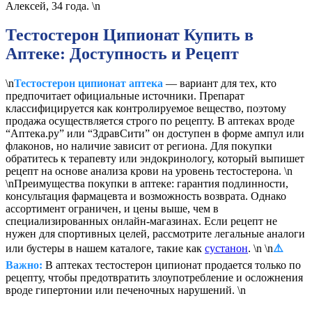
Алексей, 34 года. \n
Тестостерон Ципионат Купить в
Аптеке: Доступность и Рецепт
\n
Тестостерон ципионат аптека
— вариант для тех, кто
предпочитает официальные источники. Препарат
классифицируется как контролируемое вещество, поэтому
продажа осуществляется строго по рецепту. В аптеках вроде
“Аптека.ру” или “ЗдравСити” он доступен в форме ампул или
флаконов, но наличие зависит от региона. Для покупки
обратитесь к терапевту или эндокринологу, который выпишет
рецепт на основе анализа крови на уровень тестостерона. \n
\nПреимущества покупки в аптеке: гарантия подлинности,
консультация фармацевта и возможность возврата. Однако
ассортимент ограничен, и цены выше, чем в
специализированных онлайн-магазинах. Если рецепт не
нужен для спортивных целей, рассмотрите легальные аналоги
или бустеры в нашем каталоге, такие как
сустанон
. \n \n
⚠️
Важно:
В аптеках тестостерон ципионат продается только по
рецепту, чтобы предотвратить злоупотребление и осложнения
вроде гипертонии или печеночных нарушений. \n