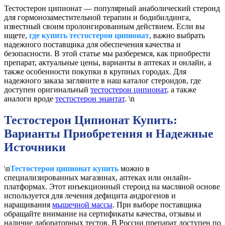
Тестостерон ципионат — популярный анаболический стероид
для гормонозаместительной терапии и бодибилдинга,
известный своим пролонгированным действием. Если вы
ищете,
где купить тестостерон ципионат
, важно выбрать
надежного поставщика для обеспечения качества и
безопасности. В этой статье мы разберемся, как приобрести
препарат, актуальные цены, варианты в аптеках и онлайн, а
также особенности покупки в крупных городах. Для
надежного заказа загляните в наш каталог стероидов, где
доступен оригинальный
тестостерон ципионат
, а также
аналоги вроде
тестостерон энантат
. \n
Тестостерон Ципионат Купить:
Варианты Приобретения и Надежные
Источники
\n
Тестостерон ципионат купить
можно в
специализированных магазинах, аптеках или онлайн-
платформах. Этот инъекционный стероид на масляной основе
используется для лечения дефицита андрогенов и
наращивания
мышечной массы
. При выборе поставщика
обращайте внимание на сертификаты качества, отзывы и
наличие лабораторных тестов. В России препарат доступен по