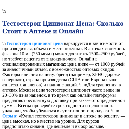
\n
Тестостерон Ципионат Цена: Сколько
Стоит в Аптеке и Онлайн
\n
Тестостерон ципионат цена
варьируется в зависимости от
производителя, объема и места покупки. В аптеках стоимость
флакона 10 мл (250 мг/мл) может достигать 1500–2500 рублей,
но требует рецепта от эндокринолога. Онлайн в
специализированных магазинах цена ниже — от 1000 рублей
за аналогичный объем, с возможностью оптовых скидок.
Факторы влияния на цену: бренд (например, ZPHC дороже
генериков), страна производства (США или Европа выше
азиатских аналогов) и наличие акций. \n \nДля сравнения: в
аптеках Москвы цена тестостерон ципионат часто выше на
20–30% из-за наценок, в то время как онлайн-платформы
предлагают бесплатную доставку при заказе от определенной
суммы. Всегда проверяйте срок годности и целостность
упаковки, чтобы убедиться в аутентичности продукта. \n \n
Отзыв:
«Купил тестостерон ципионат в аптеке по рецепту —
цена высокая, но качество на уровне. Для курсов
предпочитаю онлайн, где дешевле и выбор больше.» —