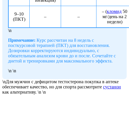
инъекция)
– (
кломид
50
9–10
–
–
мг/день на 2
(ПКТ)
недели)
\n
Примечание:
Курс рассчитан на 8 недель с
посткурсовой терапией (ПКТ) для восстановления.
Дозировки корректируются индивидуально, с
обязательным анализом крови до и после. Сочетайте с
диетой и тренировками для максимального эффекта.
\n \n
\nДля мужчин с дефицитом тестостерона покупка в аптеке
обеспечивает качество, но для спорта рассмотрите
сустанон
как альтернативу. \n \n