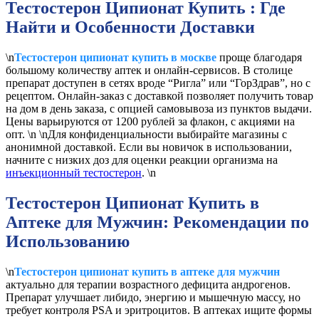
Тестостерон Ципионат Купить : Где
Найти и Особенности Доставки
\n
Тестостерон ципионат купить в москве
проще благодаря
большому количеству аптек и онлайн-сервисов. В столице
препарат доступен в сетях вроде “Ригла” или “ГорЗдрав”, но с
рецептом. Онлайн-заказ с доставкой позволяет получить товар
на дом в день заказа, с опцией самовывоза из пунктов выдачи.
Цены варьируются от 1200 рублей за флакон, с акциями на
опт. \n \nДля конфиденциальности выбирайте магазины с
анонимной доставкой. Если вы новичок в использовании,
начните с низких доз для оценки реакции организма на
инъекционный тестостерон
. \n
Тестостерон Ципионат Купить в
Аптеке для Мужчин: Рекомендации по
Использованию
\n
Тестостерон ципионат купить в аптеке для мужчин
актуально для терапии возрастного дефицита андрогенов.
Препарат улучшает либидо, энергию и мышечную массу, но
требует контроля PSA и эритроцитов. В аптеках ищите формы