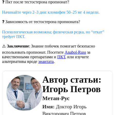
❓ Пкт после тестостерона пропионат?
Начинайте через 2–3 дня: кломифен 50–25 мг 4 недели.
❓ Зависимость от тестостерона пропионата?
Психологическая возможна; физическая редка, но “откат”
требует ПКТ.
⚠️
Заключение
: Знание побочек помогает безопасно
использовать пропионат. Посетите
Anabol-Russ
за
качественными препаратами и
ПКТ
, или изучите
альтернативы вроде
энантата
.
Автор статьи:
Игорь Петров
Метан-Рус
Имя:
Доктор Игорь
Викторович Петров