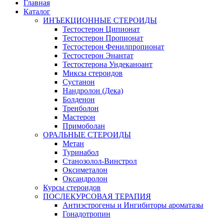
Главная
Каталог
ИНЪЕКЦИОННЫЕ СТЕРОИДЫ
Тестостерон Ципионат
Тестостерон Пропионат
Тестостерон Фенилпропионат
Тестостерон Энантат
Тестостерона Ундеканоант
Миксы стероидов
Сустанон
Нандролон (Дека)
Болденон
Тренболон
Мастерон
Примоболан
ОРАЛЬНЫЕ СТЕРОИДЫ
Метан
Туринабол
Станозолол-Винстрол
Оксиметалон
Оксандролон
Курсы стероидов
ПОСЛЕКУРСОВАЯ ТЕРАПИЯ
Антиэстрогены и Ингибиторы ароматазы
Гонадотропин