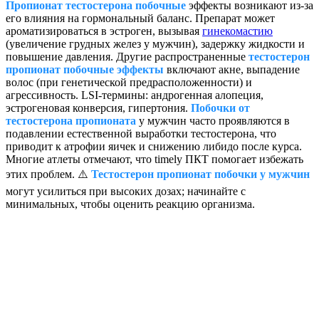
Пропионат тестостерона побочные
эффекты возникают из-за
его влияния на гормональный баланс. Препарат может
ароматизироваться в эстроген, вызывая
гинекомастию
(увеличение грудных желез у мужчин), задержку жидкости и
повышение давления. Другие распространенные
тестостерон
пропионат побочные эффекты
включают акне, выпадение
волос (при генетической предрасположенности) и
агрессивность. LSI-термины: андрогенная алопеция,
эстрогеновая конверсия, гипертония.
Побочки от
тестостерона пропионата
у мужчин часто проявляются в
подавлении естественной выработки тестостерона, что
приводит к атрофии яичек и снижению либидо после курса.
Многие атлеты отмечают, что timely ПКТ помогает избежать
этих проблем. ⚠️
Тестостерон пропионат побочки у мужчин
могут усилиться при высоких дозах; начинайте с
минимальных, чтобы оценить реакцию организма.