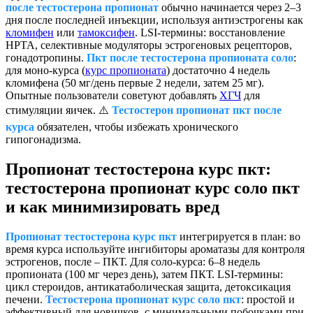
после тестостерона пропионат
обычно начинается через 2–3
дня после последней инъекции, используя антиэстрогены как
кломифен
или
тамоксифен
. LSI-термины: восстановление
HPTA, селективные модуляторы эстрогеновых рецепторов,
гонадотропины.
Пкт после тестостерона пропионата соло
:
для моно-курса (
курс пропионата
) достаточно 4 недель
кломифена (50 мг/день первые 2 недели, затем 25 мг).
Опытные пользователи советуют добавлять
ХГЧ
для
стимуляции яичек. ⚠️
Тестостерон пропионат пкт после
курса
обязателен, чтобы избежать хронического
гипогонадизма.
Пропионат тестостерона курс пкт:
тестостерона пропионат курс соло пкт
и как минимизировать вред
Пропионат тестостерона курс пкт
интегрируется в план: во
время курса используйте ингибиторы ароматазы для контроля
эстрогенов, после – ПКТ. Для соло-курса: 6–8 недель
пропионата (100 мг через день), затем ПКТ. LSI-термины:
цикл стероидов, антикатаболическая защита, детоксикация
печени.
Тестостерона пропионат курс соло пкт
: простой и
эффективный для новичков, с минимальными побочками при