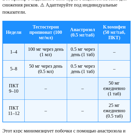
снижения рисков. ⚠️ Адаптируйте под индивидуальные
показатели.
Тестостерон
Кломифен
Анастрозол
Недели
пропионат (100
(50 мг/таб,
(0.5 мг/таб)
мг/мл)
ПКТ)
100 мг через день
0.5 мг через
1–4
–
(1 мл)
день (1 таб)
50 мг через день
0.5 мг через
5–8
–
(0.5 мл)
день (1 таб)
50 мг
ПКТ
–
–
ежедневно
9–10
(1 таб)
25 мг
ПКТ
–
–
ежедневно
11–12
(0.5 таб)
Этот курс минимизирует побочки с помощью анастрозола и