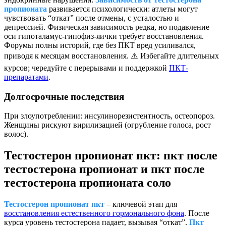
пропионата
развивается психологически: атлеты могут
чувствовать “откат” после отмены, с усталостью и
депрессией. Физическая зависимость редка, но подавление
оси гипоталамус-гипофиз-яички требует восстановления.
Форумы полны историй, где без ПКТ вред усиливался,
приводя к месяцам восстановления. ⚠️ Избегайте длительных
курсов; чередуйте с перерывами и поддержкой
ПКТ-
препаратами
.
Долгосрочные последствия
При злоупотреблении: инсулинорезистентность, остеопороз.
Женщины рискуют вирилизацией (огрубление голоса, рост
волос).
Тестостерон пропионат пкт: пкт после
тестостерона пропионат и пкт после
тестостерона пропионата соло
Тестостерон пропионат пкт
– ключевой этап для
восстановления естественного гормонального фона
. После
курса уровень тестостерона падает, вызывая “откат”.
Пкт