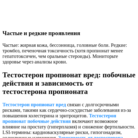
Частые и редкие проявления
Частые: жирная кожа, бессонница, головные боли. Редкие:
тромбоз, печеночная токсичность (хотя пропионат менее
гепатотоксичен, чем оральные стероиды). Мониторьте
здоровье через анализы крови.
Тестостерон пропионат вред: побочные
действия и зависимость от
тестостерона пропионата
Тестостерон пропионат вред
связан с долгосрочными
рисками, такими как сердечно-сосудистые заболевания из-за
повышения холестерина и эритроцитов.
Тестостерон
пропионат побочные действия
включают возможное
влияние на простату (гиперплазия) и снижение фертильности.
LSI-термины: кардиоваскулярные риски, гипогонадизм,
эндокринные нарушения.
Зависимость от тестостерона