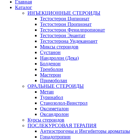
Главная
Каталог
ИНЪЕКЦИОННЫЕ СТЕРОИДЫ
Тестостерон Ципионат
Тестостерон Пропионат
Тестостерон Фенилпропионат
Тестостерон Энантат
Тестостерона Ундеканоант
Миксы стероидов
Сустанон
Нандролон (Дека)
Болденон
Тренболон
Мастерон
Примоболан
ОРАЛЬНЫЕ СТЕРОИДЫ
Метан
Туринабол
Станозолол-Винстрол
Оксиметалон
Оксандролон
Курсы стероидов
ПОСЛЕКУРСОВАЯ ТЕРАПИЯ
Антиэстрогены и Ингибиторы ароматазы
Гонадотропин