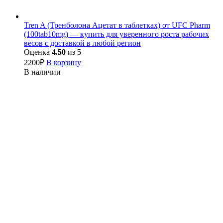
Tren A (Тренболона Ацетат в таблетках) от UFC Pharm
(100tab10mg) — купить для уверенного роста рабочих
весов с доставкой в любой регион
Оценка
4.50
из 5
2200
₽
В корзину
В наличии