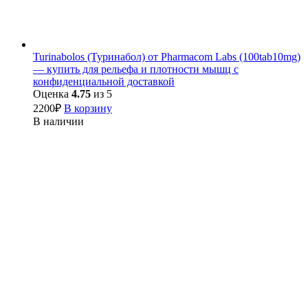
Turinabolos (Туринабол) от Pharmacom Labs (100tab10mg)
— купить для рельефа и плотности мышц с
конфиденциальной доставкой
Оценка
4.75
из 5
2200
₽
В корзину
В наличии