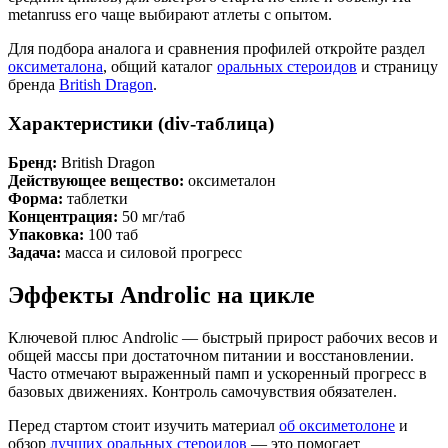
metanruss его чаще выбирают атлеты с опытом.
Для подбора аналога и сравнения профилей откройте раздел
оксиметалона
, общий каталог
оральных стероидов
и страницу
бренда
British Dragon
.
Характеристики (div-таблица)
Бренд:
British Dragon
Действующее вещество:
оксиметалон
Форма:
таблетки
Концентрация:
50 мг/таб
Упаковка:
100 таб
Задача:
масса и силовой прогресс
Эффекты Androlic на цикле
Ключевой плюс Androlic — быстрый прирост рабочих весов и
общей массы при достаточном питании и восстановлении.
Часто отмечают выраженный памп и ускоренный прогресс в
базовых движениях. Контроль самочувствия обязателен.
Перед стартом стоит изучить материал
об оксиметолоне
и
обзор
лучших оральных стероидов
— это помогает