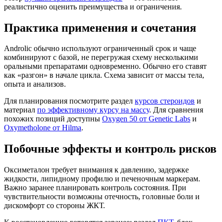
реалистично оценить преимущества и ограничения.
Практика применения и сочетания
Androlic обычно используют ограниченный срок и чаще
комбинируют с базой, не перегружая схему несколькими
оральными препаратами одновременно. Обычно его ставят
как «разгон» в начале цикла. Схема зависит от массы тела,
опыта и анализов.
Для планирования посмотрите раздел
курсов стероидов
и
материал
по эффективному курсу на массу
. Для сравнения
похожих позиций доступны
Oxygen 50 от Genetic Labs
и
Oxymetholone от Hilma
.
Побочные эффекты и контроль рисков
Оксиметалон требует внимания к давлению, задержке
жидкости, липидному профилю и печеночным маркерам.
Важно заранее планировать контроль состояния. При
чувствительности возможны отечность, головные боли и
дискомфорт со стороны ЖКТ.