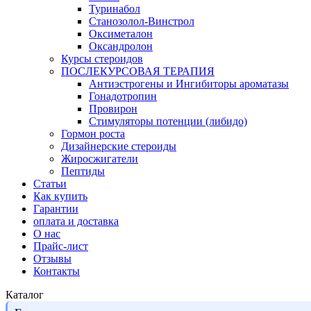
Туринабол
Станозолол-Винстрол
Оксиметалон
Оксандролон
Курсы стероидов
ПОСЛЕКУРСОВАЯ ТЕРАПИЯ
Антиэстрогены и Ингибиторы ароматазы
Гонадотропин
Провирон
Стимуляторы потенции (либидо)
Гормон роста
Дизайнерские стероиды
Жиросжигатели
Пептиды
Статьи
Как купить
Гарантии
оплата и доставка
О нас
Прайс-лист
Отзывы
Контакты
Каталог