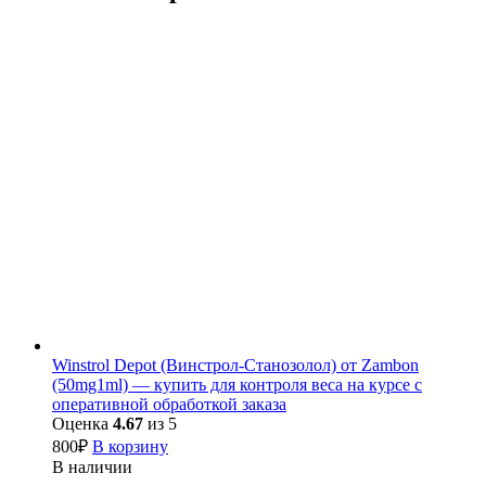
Winstrol Depot (Винстрол-Станозолол) от Zambon
(50mg1ml) — купить для контроля веса на курсе с
оперативной обработкой заказа
Оценка
4.67
из 5
800
₽
В корзину
В наличии