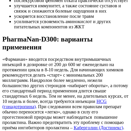
послекурсовой феномен отката практически отсутствует
улучшается иммунитет, а также состояние суставов и
связок и снижаются болевые ощущения в них
ускоряется восстановление после травм
усиливается усвояемость аминокислот и других
питательных компонентов из ЖКТ
PharmaNan-D300: варианты
применения
«Фарманан» вводится посредством внутримышечных
инъекций в дозировке от 200 до 600 мг еженедельно на
протяжении цикла в 8-10 недель. Для начинающих химиков
рекомендуется делать «старт» с минимальных 200
миллиграмм. Нандролон более медленно, нежели
большинство других стероидов «набирает обороты», а потому
его стандартный период применения длится свыше
стандартных 6 недель. Тем не менее, на длительных курсах, от
10 недель и более, всегда требуются инъекции
HCG
(гонадотропина)
. При следовании всем правилам препарат
обычно переносится «легко», однако в силу его
прогестиновой природы может наблюдаться повышение
пролактина. Важно предотвратить эту проблему с помощью
приёма ингибиторов пролактина –
Каберголин (Достинекс)
.