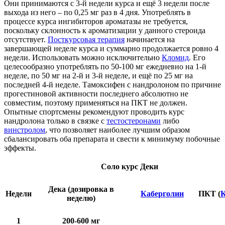
Они принимаются с 3-й недели курса и ещё 3 недели после
выхода из него – по 0,25 мг раз в 4 дня. Употреблять в
процессе курса ингибиторов ароматазы не требуется,
поскольку склонность к ароматизации у данного стероида
отсутствует.
Посткурсовая терапия
начинается на
завершающей неделе курса и суммарно продолжается ровно 4
недели. Использовать можно исключительно
Кломид
. Его
целесообразно употреблять по 50-100 мг ежедневно на 1-й
неделе, по 50 мг на 2-й и 3-й неделе, и ещё по 25 мг на
последней 4-й неделе. Тамоксифен с нандролоном по причине
прогестиновой активности последнего абсолютно не
совместим, поэтому применяться на ПКТ не должен.
Опытные спортсмены рекомендуют проводить курс
нандролона только в связке с
тестостеронами
либо
винстролом
, что позволяет наиболее лучшим образом
сбалансировать оба препарата и свести к минимуму побочные
эффекты.
Соло курс Деки
Дека (дозировка в
Недели
Каберголин
ПКТ (
неделю)
1
200-600 мг