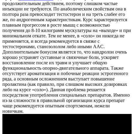
продолжительным действием, поэтому слишком частые
инъекции не требуются. По анаболическим свойствам она в
полтора раза превосходит тестостерон и на треть слабее его
же, по андрогенным характеристикам. Курс характеризуется
плавным прогрессом в росте мышц с возможностью
получения до 8-10 килограмм мускулатуры на «выходе» и при
минимальном откате. Тем не менее, в «соло» он никогда не
применяется, и всегда рекомендуется в связке с
тестостеронами, станозололом либо иными AAC.
Дополнительным бонусом является то, что нандролон очень
хорошо устраняет суставные и связочные боли, ускоряет
восстановление после их травм и улучшает общую
функциональность опорно-двигательного аппарата. Также
отсутствует ароматизация и побочные реакции эстрогенного
ряда, а основным осложнением выступает повышение
пролактина (как правило, при слишком высоких дозировках
либо на курсе «соло»). Данная проблема решается
посредством употребления специальных препаратов. Именно
из-за сложности в правильной организации курса препарат
чаще рекомендуется опытным спортсменам, нежели
новичкам.