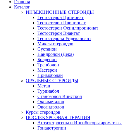
Главная
Каталог
ИНЪЕКЦИОННЫЕ СТЕРОИДЫ
Тестостерон Ципионат
Тестостерон Пропионат
Тестостерон Фенилпропионат
Тестостерон Энантат
Тестостерона Ундеканоант
Миксы стероидов
Сустанон
Нандролон (Дека)
Болденон
Тренболон
Мастерон
Примоболан
ОРАЛЬНЫЕ СТЕРОИДЫ
Метан
Туринабол
Станозолол-Винстрол
Оксиметалон
Оксандролон
Курсы стероидов
ПОСЛЕКУРСОВАЯ ТЕРАПИЯ
Антиэстрогены и Ингибиторы ароматазы
Гонадотропин