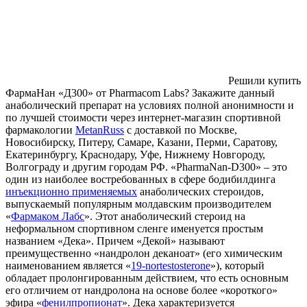
Решили купить
ФармаНан «Д300» от Pharmacom Labs? Закажите данный
анаболический препарат на условиях полной анонимности и
по лучшей стоимости через интернет-магазин спортивной
фармакологии
MetanRuss
с доставкой по Москве,
Новосибирску, Питеру, Самаре, Казани, Перми, Саратову,
Екатеринбургу, Краснодару, Уфе, Нижнему Новгороду,
Волгограду и другим городам РФ. «PharmaNan-D300» – это
один из наиболее востребованных в сфере бодибилдинга
инъекционно применяемых
анаболических стероидов,
выпускаемый популярным молдавским производителем
«
Фармаком Лабс
». Этот анаболический стероид на
неформальном спортивном сленге именуется простым
названием «Дека». Причем «Декой» называют
преимущественно «нандролон деканоат» (его химическим
наименованием является «
19-nortestosterone
»), который
обладает пролонгированным действием, что есть основным
его отличием от нандролона на основе более «короткого»
эфира «
фенилпропионат
». Дека характеризуется