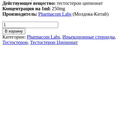
Действующее вещество:
тестостерон ципионат
Концентрация на 1ml:
250mg
Производитель:
Pharmacom Labs
(Молдова-Китай)
В корзину
Категории:
Pharmacom Labs
,
Иньекционные стероиды
,
Тестостерон
,
Тестостерон Ципионат