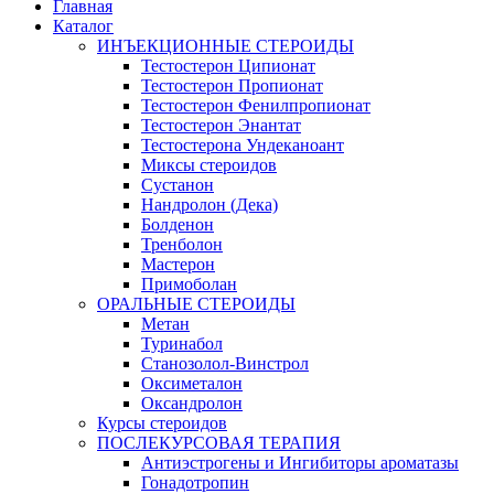
Главная
Каталог
ИНЪЕКЦИОННЫЕ СТЕРОИДЫ
Тестостерон Ципионат
Тестостерон Пропионат
Тестостерон Фенилпропионат
Тестостерон Энантат
Тестостерона Ундеканоант
Миксы стероидов
Сустанон
Нандролон (Дека)
Болденон
Тренболон
Мастерон
Примоболан
ОРАЛЬНЫЕ СТЕРОИДЫ
Метан
Туринабол
Станозолол-Винстрол
Оксиметалон
Оксандролон
Курсы стероидов
ПОСЛЕКУРСОВАЯ ТЕРАПИЯ
Антиэстрогены и Ингибиторы ароматазы
Гонадотропин