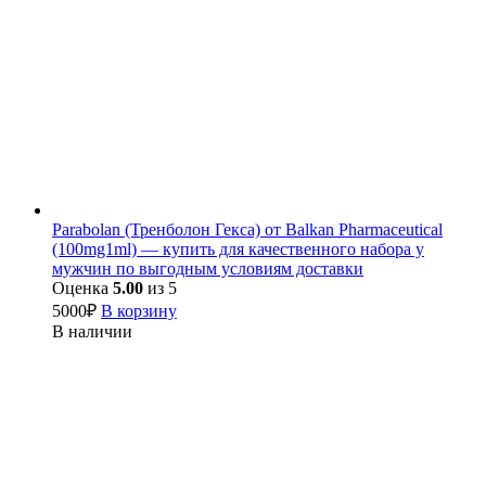
Parabolan (Тренболон Гекса) от Balkan Pharmaceutical
(100mg1ml) — купить для качественного набора у
мужчин по выгодным условиям доставки
Оценка
5.00
из 5
5000
₽
В корзину
В наличии