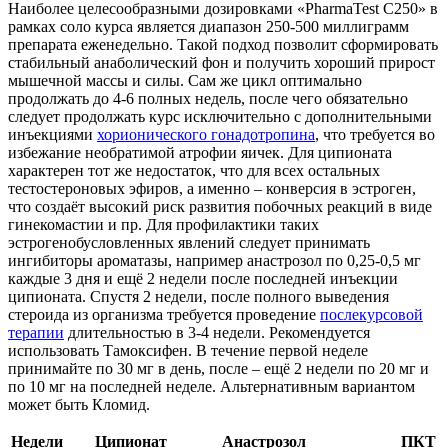
Наиболее целесообразными дозировками «PharmaTest C250» в
рамках соло курса является диапазон 250-500 миллиграмм
препарата еженедельно. Такой подход позволит сформировать
стабильный анаболический фон и получить хороший прирост
мышечной массы и силы. Сам же цикл оптимально
продолжать до 4-6 полных недель, после чего обязательно
следует продолжать курс исключительно с дополнительными
инъекциями
хорионического гонадотропина
, что требуется во
избежание необратимой атрофии яичек. Для ципионата
характерен тот же недостаток, что для всех остальных
тестостероновых эфиров, а именно – конверсия в эстроген,
что создаёт высокий риск развития побочных реакций в виде
гинекомастии и пр. Для профилактики таких
эстрогенобусловленных явлений следует принимать
ингибиторы ароматазы, например анастрозол по 0,25-0,5 мг
каждые 3 дня и ещё 2 недели после последней инъекции
ципионата. Спустя 2 недели, после полного выведения
стероида из организма требуется проведение
послекурсовой
терапии
длительностью в 3-4 недели. Рекомендуется
использовать Тамоксифен. В течение первой неделе
принимайте по 30 мг в день, после – ещё 2 недели по 20 мг и
по 10 мг на последней неделе. Альтернативным вариантом
может быть Кломид.
Недели
Ципионат
Анастрозол
ПКТ