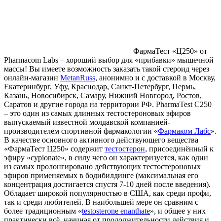
ФармаТест «Ц250» от
Pharmacom Labs – хороший выбор для «прибавки» мышечной
массы! Вы имеете возможность заказать такой стероид через
онлайн-магазин
MetanRuss
, анонимно и с доставкой в Москву,
Екатеринбург, Уфу, Краснодар, Санкт-Петербург, Пермь,
Казань, Новосибирск, Самару, Нижний Новгород, Ростов,
Саратов и другие города на территории РФ. PharmaTest C250
– это один из самых длинных тестостероновых эфиров
выпускаемый известной молдавской компанией-
производителем спортивной фармакологии «
Фармаком Лабс
».
В качестве основного активного действующего вещества
«ФармаТест Ц250» содержит
тестостерон
, присоединённый к
эфиру «cypionate», в силу чего он характеризуется, как один
из самых пролонгировано действующих тестостероновых
эфиров применяемых в бодибилдинге (максимальная его
концентрация достигается спустя 7-10 дней после введения).
Обладает широкой популярностью в США, как среди профи,
так и среди любителей. В наибольшей мере он сравним с
более традиционным «
testosterone enanthate
», и общее у них
практически всё, начиная от продолжительности действия и