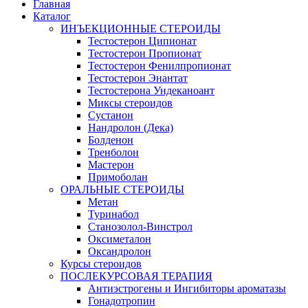
Главная
Каталог
ИНЪЕКЦИОННЫЕ СТЕРОИДЫ
Тестостерон Ципионат
Тестостерон Пропионат
Тестостерон Фенилпропионат
Тестостерон Энантат
Тестостерона Ундеканоант
Миксы стероидов
Сустанон
Нандролон (Дека)
Болденон
Тренболон
Мастерон
Примоболан
ОРАЛЬНЫЕ СТЕРОИДЫ
Метан
Туринабол
Станозолол-Винстрол
Оксиметалон
Оксандролон
Курсы стероидов
ПОСЛЕКУРСОВАЯ ТЕРАПИЯ
Антиэстрогены и Ингибиторы ароматазы
Гонадотропин