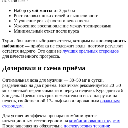
скачков веса:
Набор
сухой массы
от 3 до 6 кг
Рост силовых показателей и выносливости
Улучшение рельефности и венозности
Ускоренное восстановление между тренировками
Минимальный откат после курса
Туринабол часто выбирают атлеты, которым важно
сохранить
набранное
— прибавка не содержит воды, поэтому результат
остаётся надолго. Это один из
лучших оральных стероидов
для качественного прогресса.
Дозировки и схема приёма
Оптимальная доза для мужчин — 30–50 мг в сутки,
разделённых на два приёма. Новичкам рекомендуется 20–30
мг с оценкой переносимости в первую неделю. Курс длится 6–
8 недель. Превышать срок нежелательно из-за нагрузки на
печень, свойственной 17-альфа-алкилированным
оральным
стероидам
.
Для усиления эффекта препарат комбинируют с
инъекционным тестостероном на
комбинированных курсах
.
После завершения обязательна
послекурсовая терапия
: