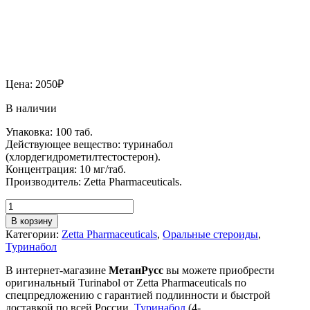
Цена:
2050
₽
В наличии
Упаковка: 100 таб.
Действующее вещество: туринабол
(хлордегидрометилтестостерон).
Концентрация: 10 мг/таб.
Производитель: Zetta Pharmaceuticals.
В корзину
Категории:
Zetta Pharmaceuticals
,
Оральные стероиды
,
Туринабол
В интернет-магазине
МетанРусс
вы можете приобрести
оригинальный Turinabol от Zetta Pharmaceuticals по
спецпредложению с гарантией подлинности и быстрой
доставкой по всей России.
Туринабол
(4-