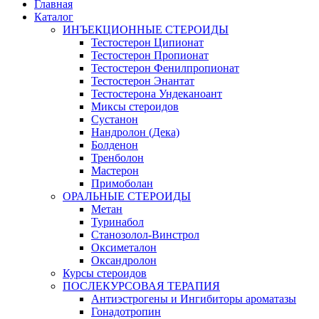
Главная
Каталог
ИНЪЕКЦИОННЫЕ СТЕРОИДЫ
Тестостерон Ципионат
Тестостерон Пропионат
Тестостерон Фенилпропионат
Тестостерон Энантат
Тестостерона Ундеканоант
Миксы стероидов
Сустанон
Нандролон (Дека)
Болденон
Тренболон
Мастерон
Примоболан
ОРАЛЬНЫЕ СТЕРОИДЫ
Метан
Туринабол
Станозолол-Винстрол
Оксиметалон
Оксандролон
Курсы стероидов
ПОСЛЕКУРСОВАЯ ТЕРАПИЯ
Антиэстрогены и Ингибиторы ароматазы
Гонадотропин