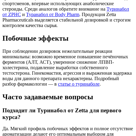
спортсменов, впервые использующих анаболические
стероиды. Среди аналогов обратите внимание на
Туринабол
от ZPHC
и
Туранабол от Body Pharm
. Продукция Zetta
Pharmaceuticals выделяется стабильной дозировкой и строгим
контролем качества сырья.
Побочные эффекты
При соблюдении дозировок нежелательные реакции
минимальны: возможно временное повышение печёночных
ферментов (АЛТ, АСТ), умеренное снижение ЛПВП-
холестерина, подавление выработки собственного
тестостерона. Гинекомастия, агрессия и выраженная задержка
воды для данного препарата нехарактерны. Подробный
разбор фармакологии — в
статье о туринаболе
.
Часто задаваемые вопросы
Подходит ли Туринабол от Zetta для первого
курса?
Да. Мягкий профиль побочных эффектов и полное отсутствие
ароматизации делают его оптимальным выбором для