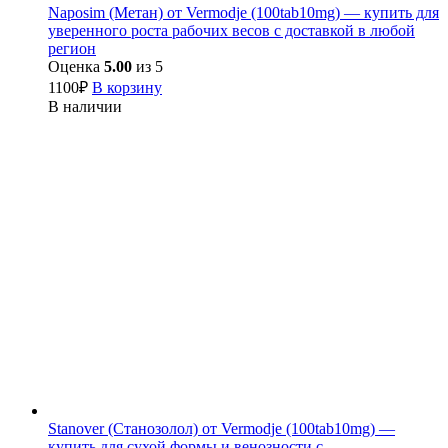
Naposim (Метан) от Vermodje (100tab10mg) — купить для
уверенного роста рабочих весов с доставкой в любой
регион
Оценка
5.00
из 5
1100
₽
В корзину
В наличии
Stanover (Станозолол) от Vermodje (100tab10mg) —
купить для сухой формы и венозности с