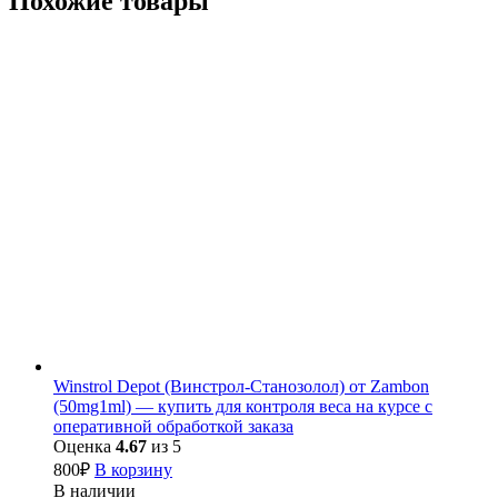
Похожие товары
Winstrol Depot (Винстрол-Станозолол) от Zambon
(50mg1ml) — купить для контроля веса на курсе с
оперативной обработкой заказа
Оценка
4.67
из 5
800
₽
В корзину
В наличии