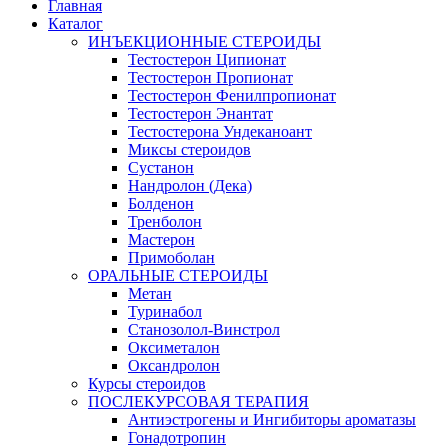
Главная
Каталог
ИНЪЕКЦИОННЫЕ СТЕРОИДЫ
Тестостерон Ципионат
Тестостерон Пропионат
Тестостерон Фенилпропионат
Тестостерон Энантат
Тестостерона Ундеканоант
Миксы стероидов
Сустанон
Нандролон (Дека)
Болденон
Тренболон
Мастерон
Примоболан
ОРАЛЬНЫЕ СТЕРОИДЫ
Метан
Туринабол
Станозолол-Винстрол
Оксиметалон
Оксандролон
Курсы стероидов
ПОСЛЕКУРСОВАЯ ТЕРАПИЯ
Антиэстрогены и Ингибиторы ароматазы
Гонадотропин