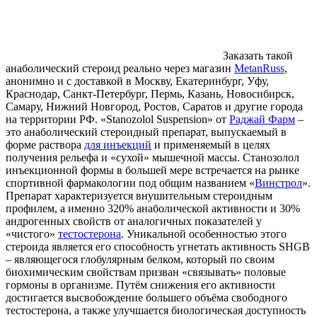
Заказать такой
анаболический стероид реально через магазин
MetanRuss
,
анонимно и с доставкой в Москву, Екатеринбург, Уфу,
Краснодар, Санкт-Петербург, Пермь, Казань, Новосибирск,
Самару, Нижний Новгород, Ростов, Саратов и другие города
на территории РФ. «Stanozolol Suspension» от
Раджай Фарм
–
это анаболический стероидный препарат, выпускаемый в
форме раствора
для инъекций
и применяемый в целях
получения рельефа и «сухой» мышечной массы. Станозолол
инъекционной формы в большей мере встречается на рынке
спортивной фармакологии под общим названием «
Винстрол
».
Препарат характеризуется внушительным стероидным
профилем, а именно 320% анаболической активности и 30%
андрогенных свойств от аналогичных показателей у
«чистого»
тестостерона
. Уникальной особенностью этого
стероида является его способность угнетать активность SHGB
– являющегося глобулярным белком, который по своим
биохимическим свойствам призван «связывать» половые
гормоны в организме. Путём снижения его активности
достигается высвобождение большего объёма свободного
тестостерона, а также улучшается биологическая доступность