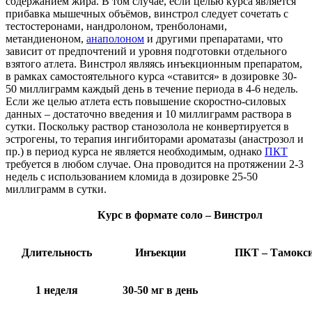
содержанием жира. В том случае, если целью курса является
прибавка мышечных объёмов, винстрол следует сочетать с
тестостеронами, нандролоном, тренболонами,
метандиеноном,
анаполоном
и другими препаратами, что
зависит от предпочтений и уровня подготовки отдельного
взятого атлета. Винстрол являясь инъекционным препаратом,
в рамках самостоятельного курса «ставится» в дозировке 30-
50 миллиграмм каждый день в течение периода в 4-6 недель.
Если же целью атлета есть повышение скоростно-силовых
данных – достаточно введения и 10 миллиграмм раствора в
сутки. Поскольку раствор станозолола не конвертируется в
эстрогены, то терапия ингибиторами ароматазы (анастрозол и
пр.) в период курса не является необходимым, однако
ПКТ
требуется в любом случае. Она проводится на протяжении 2-3
недель с использованием кломида в дозировке 25-50
миллиграмм в сутки.
Курс в формате соло – Винстрол
Длительность
Инъекции
ПКТ – Тамокс
1 неделя
30-50 мг в день