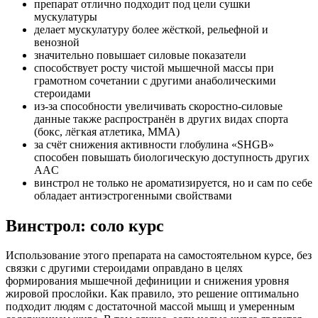
препарат отлично подходит под цели сушки
мускулатуры
делает мускулатуру более жёсткой, рельефной и
венозной
значительно повышает силовые показатели
способствует росту чистой мышечной массы при
грамотном сочетании с другими анаболическими
стероидами
из-за способности увеличивать скоростно-силовые
данные также распространён в других видах спорта
(бокс, лёгкая атлетика, MMA)
за счёт снижения активности глобулина «SHGB»
способен повышать биологическую доступность других
AAC
винстрол не только не ароматизируется, но и сам по себе
обладает антиэстрогенными свойствами
Винстрол: соло курс
Использование этого препарата на самостоятельном курсе, без
связки с другими стероидами оправдано в целях
формирования мышечной дефиниции и снижения уровня
жировой прослойки. Как правило, это решение оптимально
подходит людям с достаточной массой мышц и умеренным